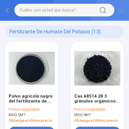
Fertilizante De Humate Del Potasio
(13)
Polvo agrícola negro
Cas 68514 28 3
del fertilizante de
gránulos orgánicos
Humate del potasio
del fertilizante del
Precio:
negotiable
Precio:
negotiable
para las plantas
potasio para la
MOQ:
5MT
MOQ:
5MT
nutrición de la planta
Obtenga el último precio
Obtenga el último precio