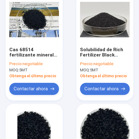
Cas 68514
Solubilidad de Rich
fertilizante mineral
Fertilizer Black
de Humate del
Granule Water del
Precio:
negotiable
Precio:
negotiable
potasio 28 3 para la
potasio del 60% para
MOQ:
5MT
MOQ:
5MT
cosecha
las cosechas
Obtenga el último precio
Obtenga el último precio
Contactar ahora
Contactar ahora
Hogar
Productos
Sobre nosotros