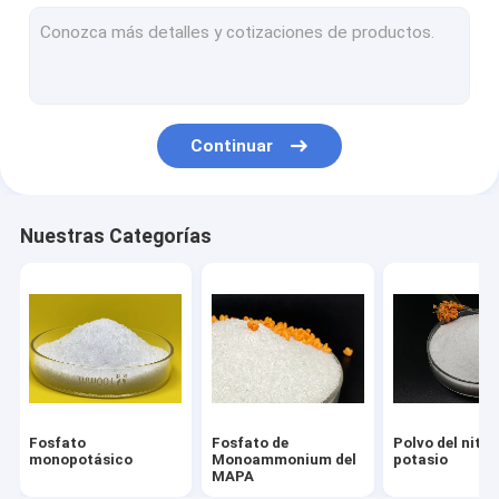
Fertilizante del fosfato de la urea
Fosfato del diamonio de DAP
Fertilizante de Humate del potasio
Continuar
Potasio Fulvate
Fosfato Dipotassium anhidro
Nuestras Categorías
Fosfato monosódico anhidro
Fosfato disódico anhidro
Pirofosfato de Tetrapotassium
Fosfato químico
Fosfato
Fosfato de
Polvo del nitra
Fosfato del tripotasio
monopotásico
Monoammonium del
potasio
MAPA