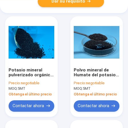
Dar su requisito
Potasio mineral
Polvo mineral de
pulverizado orgánico
Humate del potasio
Cas 68514 del
ISO9001 orgánico
Precio:
negotiable
Precio:
negotiable
fertilizante de
para la planta
MOQ:
5MT
MOQ:
5MT
Humate del potasio
28 3
Obtenga el último precio
Obtenga el último precio
Contactar ahora
Contactar ahora