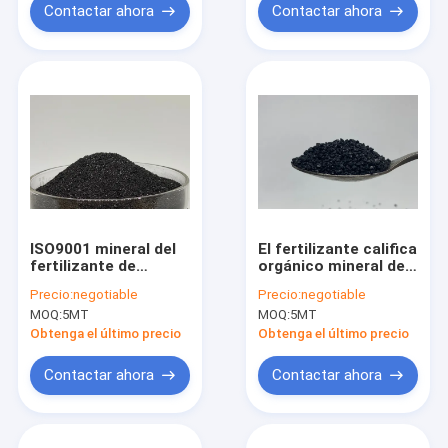
Contactar ahora
Contactar ahora
ISO9001 mineral del
El fertilizante califica
fertilizante de
orgánico mineral de
Humate del potasio
los gránulos de
Precio:
negotiable
Precio:
negotiable
de la aprobación el
Humate del potasio
MOQ:
5MT
MOQ:
5MT
60% para las
para las plantas
cosechas
Obtenga el último precio
Obtenga el último precio
Contactar ahora
Contactar ahora