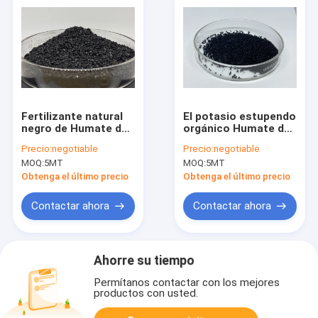
Fertilizante natural
El potasio estupendo
negro de Humate del
orgánico Humate del
potasio, potasio Rich
color negro forma
Precio:
negotiable
Precio:
negotiable
Fertilizer For Crop
escamas Cas 68514-
MOQ:
5MT
MOQ:
5MT
Yield
28-3
Obtenga el último precio
Obtenga el último precio
Contactar ahora
Contactar ahora
Ahorre su tiempo
Permítanos contactar con los mejores
productos con usted.