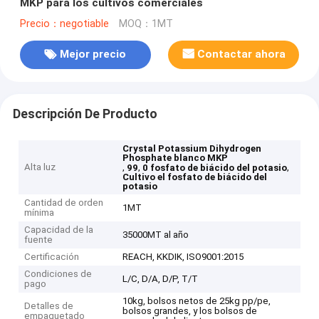
MKP para los cultivos comerciales
Precio：negotiable
MOQ：1MT
Mejor precio
Contactar ahora
Descripción De Producto
Crystal Potassium Dihydrogen
Phosphate blanco MKP
Alta luz
,
,
,
99
0 fosfato de biácido del potasio
Cultivo el fosfato de biácido del
potasio
Cantidad de orden
1MT
mínima
Capacidad de la
35000MT al año
fuente
Certificación
REACH, KKDIK, ISO9001:2015
Condiciones de
L/C, D/A, D/P, T/T
pago
10kg, bolsos netos de 25kg pp/pe,
Detalles de
bolsos grandes, y los bolsos de
empaquetado