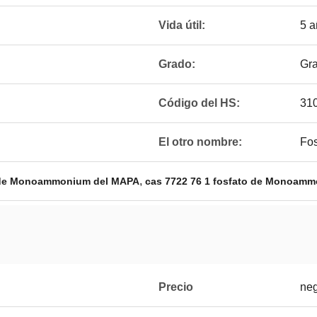
Vida útil:
5 a
Grado:
Gra
Código del HS:
31
El otro nombre:
Fos
,
o de Monoammonium del MAPA
cas 7722 76 1 fosfato de Monoam
Precio
neg