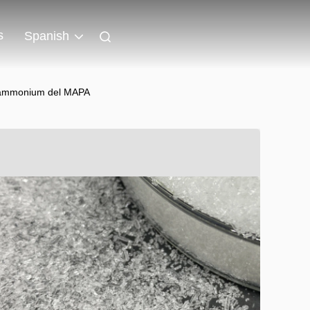
s
Spanish
noammonium del MAPA