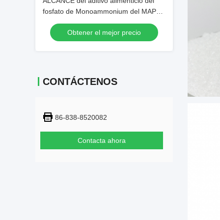
ALCANCE del aditivo alimenticio del
fosfato de Monoammonium del MAPA
de CAS 7722-76-1 ISO9001
Obtener el mejor precio
CONTÁCTENOS
86-838-8520082
Contacta ahora