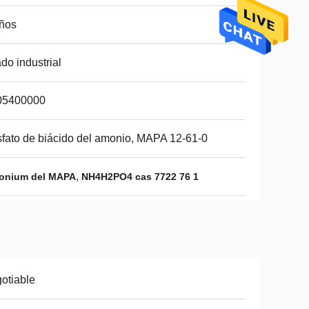
ños
do industrial
05400000
fato de biácido del amonio, MAPA 12-61-0
,
monium del MAPA
NH4H2PO4 cas 7722 76 1
otiable