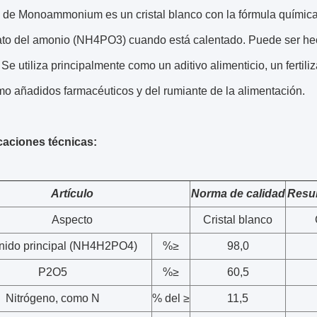
to de Monoammonium es un cristal blanco con la fórmula quím
ato del amonio (NH4PO3) cuando está calentado. Puede ser hec
. Se utiliza principalmente como un aditivo alimenticio, un fertil
o añadidos farmacéuticos y del rumiante de la alimentación.
caciones técnicas:
Artículo
Norma de calidad
Resul
Aspecto
Cristal blanco
nido principal (NH4H2PO4)
%≥
98,0
P2O5
%≥
60,5
Nitrógeno, como N
% del ≥
11,5