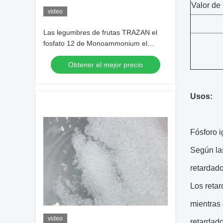
Valor de
video
Las legumbres de frutas TRAZAN el
fosfato 12 de Monoammonium el
fertilizante soluble en agua 61 00
Obtener el mejor precio
Usos:
Fósforo i
Según las
retardado
Los retar
mientras 
video
retardado