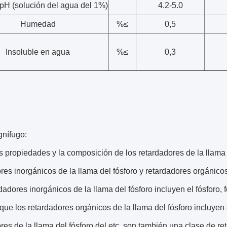
 pH (solución del agua del 1%)
4.2-5.0
Humedad
%≤
0,5
Insoluble en agua
%≤
0,3
gnífugo:
 propiedades y la composición de los retardadores de la llama 
res inorgánicos de la llama del fósforo y retardadores orgánicos
dadores inorgánicos de la llama del fósforo incluyen el fósforo, 
que los retardadores orgánicos de la llama del fósforo incluyen el 
res de la llama del fósforo del etc. son también una clase de re