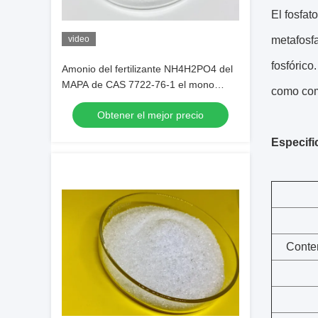
El fosfa
video
metafosf
fosfórico
Amonio del fertilizante NH4H2PO4 del
MAPA de CAS 7722-76-1 el mono
como com
fosfata por completo soluble en agua
Obtener el mejor precio
Especifi
Conte