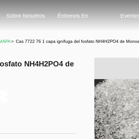
Sobre Nosotros
Éntrenos En
Evento
Contacto Con
 MAPA
>
Cas 7722 76 1 capa ignífuga del fosfato NH4H2PO4 de Mo
 fosfato NH4H2PO4 de
A
A