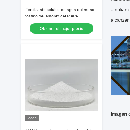
Fertilizante soluble en agua del mono
ampliamen
fosfato del amonio del MAPA
alcanzar 
NH4H2PO4 de CAS 7722-76-1
Obtener el mejor precio
Imagen d
video